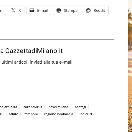
In
X
E-mail
Stampa
Reddit
da GazzettadiMilano.it
ltimi articoli inviati alla tua e-mail.
no attualità
coronavirus
news milano
contagi
ri
salute
tamponi
regione lombardia
indice rt