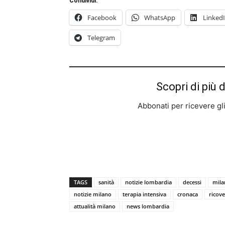
Condividi:
Facebook
WhatsApp
Linked
Telegram
Scopri di più 
Abbonati per ricevere gli u
TAGS
sanità
notizie lombardia
decessi
mila
notizie milano
terapia intensiva
cronaca
ricove
attualità milano
news lombardia