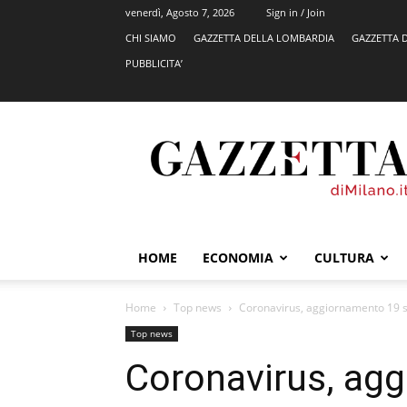
venerdì, Agosto 7, 2026
Sign in / Join
CHI SIAMO
GAZZETTA DELLA LOMBARDIA
GAZZETTA 
PUBBLICITA’
GazzettadiMilano.it
HOME
ECONOMIA
CULTURA
Home
Top news
Coronavirus, aggiornamento 19 se
Top news
Coronavirus, ag