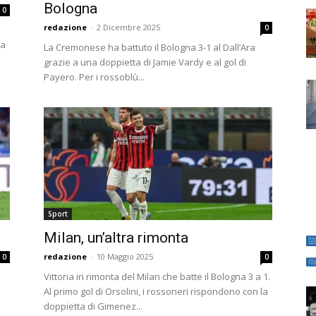
Bologna
0
redazione
-
2 Dicembre 2025
0
la
La Cremonese ha battuto il Bologna 3-1 al Dall’Ara
grazie a una doppietta di Jamie Vardy e al gol di
Payero. Per i rossoblù...
Sport
Milan, un’altra rimonta
redazione
-
10 Maggio 2025
0
0
Vittoria in rimonta del Milan che batte il Bologna 3 a 1.
Al primo gol di Orsolini, i rossoneri rispondono con la
doppietta di Gimenez...