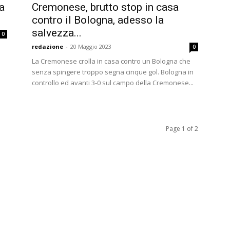
a
Cremonese, brutto stop in casa
contro il Bologna, adesso la
salvezza...
0
redazione
-
20 Maggio 2023
0
La Cremonese crolla in casa contro un Bologna che
senza spingere troppo segna cinque gol. Bologna in
controllo ed avanti 3-0 sul campo della Cremonese...
Page 1 of 2