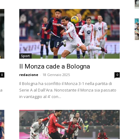
Sport
Il Monza cade a Bologna
redazione
-
18 Gennaio 2025
0
0
Il Bologna ha sconfitto il Monza 3-1 nella partita di
ra
Serie A al Dall'Ara. Nonostante il Monza sia passato
in vantaggio al 4' con...