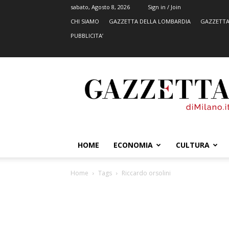
sabato, Agosto 8, 2026
Sign in / Join
CHI SIAMO
GAZZETTA DELLA LOMBARDIA
GAZZETTA
PUBBLICITA’
GazzettadiMilano.it
HOME
ECONOMIA
CULTURA
Home
Tags
Riccardo orsolini