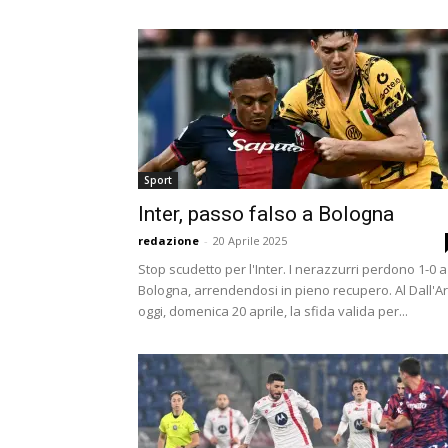
Sport
Inter, passo falso a Bologna
redazione
-
20 Aprile 2025
Stop scudetto per l'Inter. I nerazzurri perdono 1-0 a
Bologna, arrendendosi in pieno recupero. Al Dall'A
oggi, domenica 20 aprile, la sfida valida per...