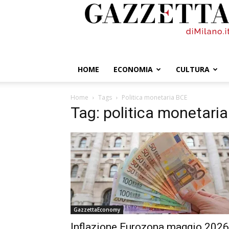
GazzettadiMilano.it
HOME
ECONOMIA
CULTURA
Home
Tags
Politica monetaria BCE
Tag: politica monetari
GazzettaEconomy
Inflazione Eurozona maggio 2026