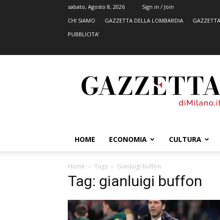
sabato, Agosto 8, 2026
Sign in / Join
CHI SIAMO
GAZZETTA DELLA LOMBARDIA
GAZZETTA
PUBBLICITA’
GazzettadiMilano.it
HOME
ECONOMIA
CULTURA
Home
Tags
Gianluigi buffon
Tag: gianluigi buffon