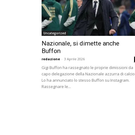
Uncategorized
Nazionale, si dimette anche
Buffon
redazione
-
3 Aprile 2026
Gigi Buffon ha rassegnato le proprie dimissioni da
capo delegazione della Nazionale azzurra di calcio
Lo ha annunciato lo stesso Buffon su Instagram.
Rassegnare le...