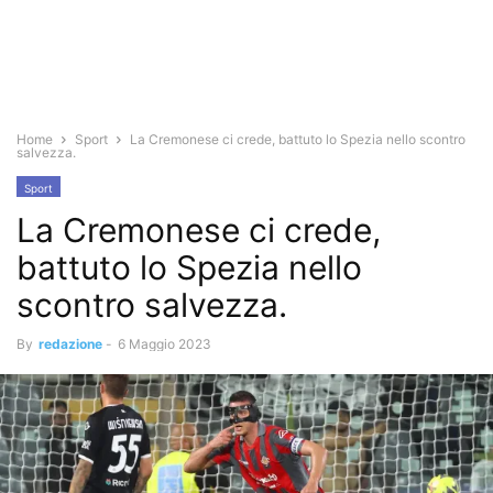
Home
Sport
La Cremonese ci crede, battuto lo Spezia nello scontro
salvezza.
Sport
La Cremonese ci crede,
battuto lo Spezia nello
scontro salvezza.
By
redazione
-
6 Maggio 2023