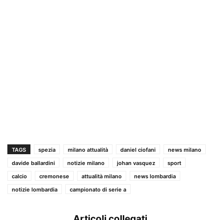
TAGS
spezia
milano attualità
daniel ciofani
news milano
davide ballardini
notizie milano
johan vasquez
sport
calcio
cremonese
attualità milano
news lombardia
notizie lombardia
campionato di serie a
Articoli collegati