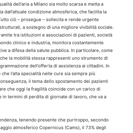
alità dell’aria a Milano sia molto scarsa e metta a
ta dall’attuale condizione atmosferica, che facilita la
utto ciò – prosegue – sollecita e rende urgente
strutturati, a sostegno di una migliore vivibilità sociale.
ite tra istituzioni e associazioni di pazienti, società
 mondo clinico e industria, monitora costantemente
tive a difesa della salute pubblica. In particolare, come
he la mobilità stessa rappresenti uno strumento di
grammazione dell’offerta di assistenza ai cittadini. In
che l’alta specialità nelle cure sia sempre più
i conseguenza, il tema dello spostamento dei pazienti
e che oggi la fragilità coincide con un carico di
 in termini di perdita di giornate di lavoro, che va a
 tendenza, tenendo presente che purtroppo, secondo
toraggio atmosferico Copernicus (Cams), il 73% degli