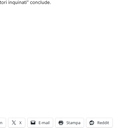
itori inquinati” conclude.
In
X
E-mail
Stampa
Reddit