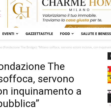
EVENTI
GAZZETTASTYLE
FOOD
SALUTE E BENES
o (Fondazione The Bridge): “Milano soffoca, servono azioni incisive, con inquinam
Fondazione The
 soffoca, servono
 con inquinamento a
 pubblica”