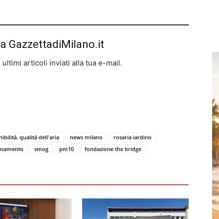
da GazzettadiMilano.it
ltimi articoli inviati alla tua e-mail.
ibilità. qualità dell'aria
news milano
rosaria iardino
inamento
smog
pm10
fondazione the bridge