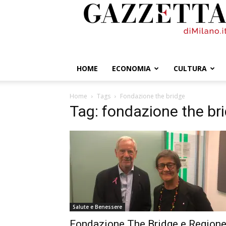
GazzettadiMilano.it
HOME
ECONOMIA
CULTURA
Home
Tags
Fondazione the bridge
Tag: fondazione the br
Salute e Benessere
Fondazione The Bridge e Region