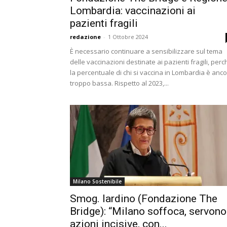
Lombardia: vaccinazioni ai
pazienti fragili
redazione
-
1 Ottobre 2024
È necessario continuare a sensibilizzare sul tema
delle vaccinazioni destinate ai pazienti fragili, perc
la percentuale di chi si vaccina in Lombardia è anc
troppo bassa. Rispetto al 2023,...
Milano Sostenibile
Smog. Iardino (Fondazione The
Bridge): “Milano soffoca, servono
azioni incisive, con...