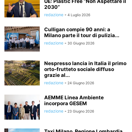
UE: Plastic Free “Non Aspettare il
2030”
redazione
-
4 Luglio 2026
Culligan compie 90 anni: a
Milano parte il tour di pulizia...
redazione
-
30 Giugno 2026
Nespresso lancia in Italia il primo
orto-frutteto sociale diffuso
grazie al...
redazione
-
24 Giugno 2026
AEMME Linea Ambiente
incorpora GESEM
redazione
-
23 Giugno 2026
Taxi Milano, Regione Lombardia