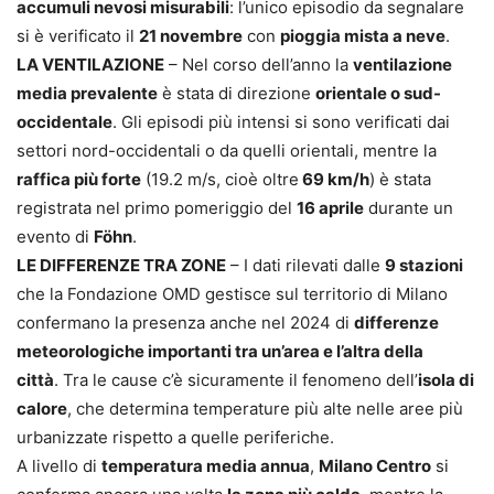
accumuli nevosi misurabili
: l’unico episodio da segnalare
si è verificato il
21 novembre
con
pioggia mista a neve
.
LA VENTILAZIONE
– Nel corso dell’anno la
ventilazione
media prevalente
è stata di direzione
orientale o sud-
occidentale
. Gli episodi più intensi si sono verificati dai
settori nord-occidentali o da quelli orientali, mentre la
raffica più forte
(19.2 m/s, cioè oltre
69 km/h
) è stata
registrata nel primo pomeriggio del
16 aprile
durante un
evento di
Föhn
.
LE DIFFERENZE TRA ZONE
– I dati rilevati dalle
9 stazioni
che la Fondazione OMD gestisce sul territorio di Milano
confermano la presenza anche nel 2024 di
differenze
meteorologiche importanti tra un’area e l’altra della
città
. Tra le cause c’è sicuramente il fenomeno dell’
isola di
calore
, che determina temperature più alte nelle aree più
urbanizzate rispetto a quelle periferiche.
A livello di
temperatura media annua
,
Milano Centro
si