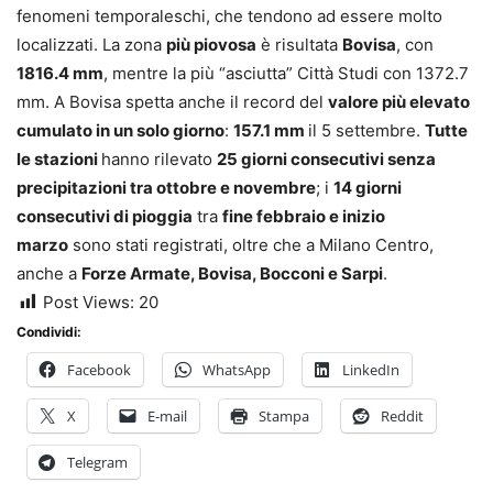
fenomeni temporaleschi, che tendono ad essere molto
localizzati. La zona
più piovosa
è risultata
Bovisa
, con
1816.4 mm
, mentre la più “asciutta” Città Studi con 1372.7
mm. A Bovisa spetta anche il record del
valore più elevato
cumulato in un solo giorno
:
157.1 mm
il 5 settembre.
Tutte
le stazioni
hanno rilevato
25 giorni consecutivi senza
precipitazioni tra ottobre e novembre
; i
14 giorni
consecutivi di pioggia
tra
fine febbraio e inizio
marzo
sono stati registrati, oltre che a Milano Centro,
anche a
Forze Armate, Bovisa, Bocconi e Sarpi
.
Post Views:
20
Condividi:
Facebook
WhatsApp
LinkedIn
X
E-mail
Stampa
Reddit
Telegram