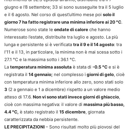
giugno e l’8 settembre; 33 si sono susseguite tra il 5 luglio
e il 6 agosto. Nel corso di quest’ultimo mese poi
solo il
giorno 7 ha fatto registrare una minima inferiore ai 20 °C
.
Numerose sono state le
ondate di calore
che hanno
interessato l’estate, distribuite tra luglio e agosto. La più
lunga e persistente si è verificata
tra il 9 e il 14 agosto
: tra
l’11 e il 13, in particolare, la minima non è mai scesa sotto i
27.1 °C e la massima sotto i 36.1 °C.
La
temperatura minima assoluta
è stata di
-0.5 °C
e si è
registrata il
14 gennaio;
nel complesso i
giorni di gelo
, cioè
con temperatura minima inferiore allo zero, sono stati solo
3
(2 a gennaio e 1 a dicembre) rispetto a un valore medio
atteso di 17.6.
Non vi sono stati invece giorni di ghiaccio
,
cioè con massima negativa: il valore di
massima più basso,
4.4 °C,
è stato registrato il
15 dicembre
, giornata
caratterizzata da nebbia persistente.
LE PRECIPITAZIONI
– Sono risultati molto più piovosi del