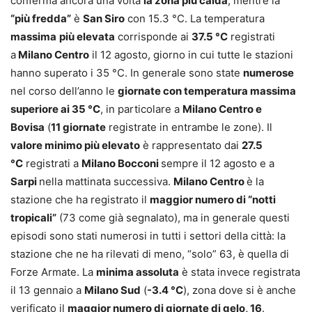
conferma ancora una volta
la zona più calda
, mentre la
“più fredda”
è
San Siro
con 15.3 °C. La temperatura
massima
più elevata
corrisponde ai
37.5 °C
registrati
a
Milano Centro
il 12 agosto, giorno in cui tutte le stazioni
hanno superato i 35 °C. In generale sono state
numerose
nel corso dell’anno le
giornate con temperatura massima
superiore ai 35 °C
, in particolare a
Milano Centro e
Bovisa
(
11 giornate
registrate in entrambe le zone). Il
valore minimo più elevato
è rappresentato dai
27.5
°C
registrati a
Milano Bocconi
sempre il 12 agosto e a
Sarpi
nella mattinata successiva.
Milano Centro
è la
stazione che ha registrato il
maggior numero di “notti
tropicali”
(73 come già segnalato), ma in generale questi
episodi sono stati numerosi in tutti i settori della città: la
stazione che ne ha rilevati di meno, “solo” 63, è quella di
Forze Armate. La
minima assoluta
è stata invece registrata
il 13 gennaio a
Milano Sud
(
-3.4 °C
), zona dove si è anche
verificato il
maggior numero di giornate di gelo, 16
.