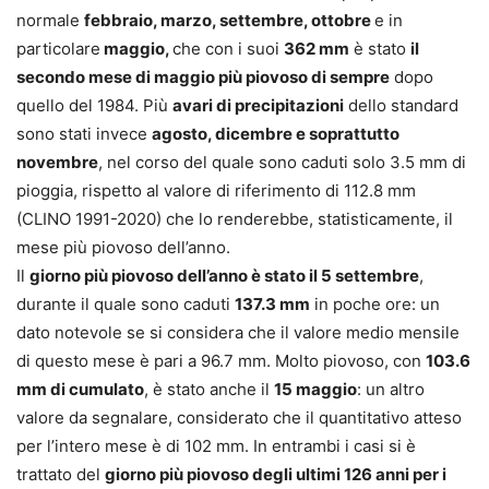
normale
febbraio, marzo, settembre, ottobre
e in
particolare
maggio,
che con i suoi
362 mm
è stato
il
secondo mese di maggio più piovoso di sempre
dopo
quello del 1984. Più
avari di precipitazioni
dello standard
sono stati invece
agosto, dicembre e soprattutto
novembre
, nel corso del quale sono caduti solo 3.5 mm di
pioggia, rispetto al valore di riferimento di 112.8 mm
(CLINO 1991-2020) che lo renderebbe, statisticamente, il
mese più piovoso dell’anno.
Il
giorno più piovoso dell’anno è stato il 5 settembre
,
durante il quale sono caduti
137.3 mm
in poche ore: un
dato notevole se si considera che il valore medio mensile
di questo mese è pari a 96.7 mm. Molto piovoso, con
103.6
mm di cumulato
, è stato anche il
15 maggio
: un altro
valore da segnalare, considerato che il quantitativo atteso
per l’intero mese è di 102 mm. In entrambi i casi si è
trattato del
giorno più piovoso degli ultimi 126 anni per i