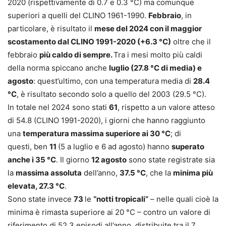
2020 (rispettivamente di 0.7 e 0.3 °C) ma comunque
superiori a quelli del CLINO 1961-1990.
Febbraio
, in
particolare, è risultato il
mese del 2024 con il maggior
scostamento dal CLINO 1991-2020 (+6.3 °C)
oltre che il
febbraio
più caldo di sempre.
Tra i mesi molto più caldi
della norma spiccano anche
luglio (27.8 °C di media) e
agosto
: quest’ultimo, con una temperatura media di
28.4
°C
, è risultato secondo solo a quello del 2003 (29.5 °C).
In totale nel 2024 sono stati
61
, rispetto a un valore atteso
di 54.8 (CLINO 1991-2020), i giorni che hanno raggiunto
una
temperatura massima superiore ai 30 °C
; di
questi, ben
11
(5 a luglio e 6 ad agosto) hanno
superato
anche i 35 °C
. Il giorno
12 agosto
sono state registrate sia
la
massima assoluta
dell’anno,
37.5 °C
, che la
minima più
elevata, 27.3 °C
.
Sono state invece
73
le
“notti tropicali”
– nelle quali cioè la
minima è rimasta superiore ai 20 °C – contro un valore di
riferimento di 52.3 episodi all’anno, distribuite tra il 7