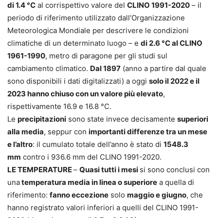
di 1.4 °C
al corrispettivo valore del
CLINO 1991-2020
– il
periodo di riferimento utilizzato dall’Organizzazione
Meteorologica Mondiale per descrivere le condizioni
climatiche di un determinato luogo – e
di 2.6 °C al CLINO
1961-1990
, metro di paragone per gli studi sul
cambiamento climatico.
Dal 1897
(anno a partire dal quale
sono disponibili i dati digitalizzati) a oggi
solo il 2022 e il
2023 hanno chiuso con un valore più elevato
,
rispettivamente 16.9 e 16.8 °C.
Le
precipitazioni
sono state invece decisamente
superiori
alla media
, seppur con
importanti differenze tra un mese
e l’altro
: il cumulato totale dell’anno è stato di
1548.3
mm
contro i 936.6 mm del CLINO 1991-2020.
LE TEMPERATURE
–
Quasi tutti i mesi
si sono conclusi con
una
temperatura media in linea o superiore
a quella di
riferimento:
fanno eccezione
solo
maggio e giugno
, che
hanno registrato valori inferiori a quelli del CLINO 1991-