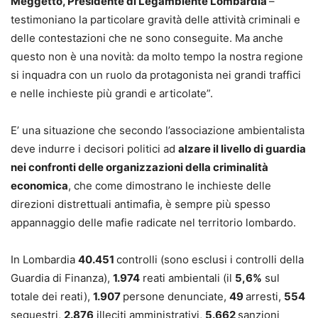
Meggetto, Presidente di Legambiente Lombardia
–
testimoniano la particolare gravità delle attività criminali e
delle contestazioni che ne sono conseguite. Ma anche
questo non è una novità: da molto tempo la nostra regione
si inquadra con un ruolo da protagonista nei grandi traffici
e nelle inchieste più grandi e articolate”.
E’ una situazione che secondo l’associazione ambientalista
deve indurre i decisori politici ad
alzare il livello di guardia
nei confronti delle organizzazioni della criminalità
economica
, che come dimostrano le inchieste delle
direzioni distrettuali antimafia, è sempre più spesso
appannaggio delle mafie radicate nel territorio lombardo.
In Lombardia
40.451
controlli (sono esclusi i controlli della
Guardia di Finanza),
1.974
reati ambientali (il
5,6%
sul
totale dei reati),
1.907
persone denunciate,
49
arresti,
554
sequestri,
2.876
illeciti amministrativi,
5.662
sanzioni