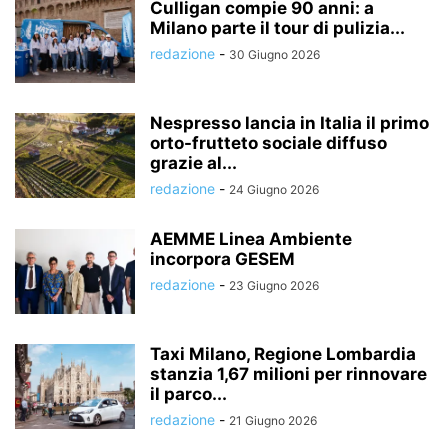
Culligan compie 90 anni: a
Milano parte il tour di pulizia...
redazione
-
30 Giugno 2026
Nespresso lancia in Italia il primo
orto-frutteto sociale diffuso
grazie al...
redazione
-
24 Giugno 2026
AEMME Linea Ambiente
incorpora GESEM
redazione
-
23 Giugno 2026
Taxi Milano, Regione Lombardia
stanzia 1,67 milioni per rinnovare
il parco...
redazione
-
21 Giugno 2026