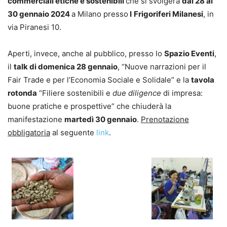
commerciali etiche e sostenibili
che si svolgerà
dal 28 al
30 gennaio 2024
a Milano presso
I
Frigoriferi Milanesi
, in
via Piranesi 10.
Aperti, invece, anche al pubblico, presso lo
Spazio Eventi
,
il
talk di domenica 28 gennaio
, “Nuove narrazioni per il
Fair Trade e per l’Economia Sociale e Solidale” e la
tavola
rotonda
“Filiere sostenibili e
due diligence
di impresa:
buone pratiche e prospettive” che chiuderà la
manifestazione
martedì 30 gennaio
.
Prenotazione
obbligatoria
al seguente
link
.