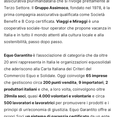
assicurativa plurimandataria che si rivolge prettamente al
Terzo Settore. Il
Gruppo Assimoco
, fondato nel 1978, è la
prima compagnia assicurativa qualificata come Società
Benefit e B Corp certificata.
Viaggi e Miraggi
è una
cooperativa sociale-tour operator che propone vacanza in
Italia e in tutto il mondo attenti alla cultura locale e alla
sostenibilità, passo dopo passo.
Equo Garantito
è l’associazione di categoria che da oltre
20 anni rappresenta in Italia le organizzazioni equosolidali
che aderiscono alla Carta Italiana dei Criteri del
Commercio Equo e Solidale. Oggi coinvolge
65 imprese
che gestiscono circa
200 punti vendita
,
9 importatori
,
2
produttori italiani
e che, a loro volta, coinvolgono oltre
29mila soci
, quasi
4.000 volontari e volontarie
e circa
500 lavoratori e lavoratrici
per promuovere i prodotti e i
principi di un’economia di giustizia. Equo Garantito offre ai
propri Soci
un sistema di garanzia certificato
da un ente