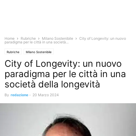
Home
Rubriche
Milano Sostenibile
City of Longevity: un nuovo
paradigma per le città in una società...
Rubriche
Milano Sostenibile
City of Longevity: un nuovo
paradigma per le città in una
società della longevità
By
redazione
-
20 Marzo 2024