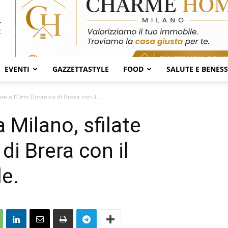
EVENTI
GAZZETTASTYLE
FOOD
SALUTE E BENES
te all’Orto Botanico di Brera con il...
 Milano, sfilate
di Brera con il
le.