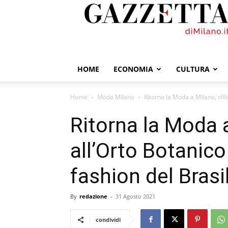
GazzettadiMilano.it
HOME
ECONOMIA
CULTURA
Home
Moda Milano
Ritorna la Moda a Milano, sfila
Ritorna la Moda a
all’Orto Botanico 
fashion del Brasi
By
redazione
-
31 Agosto 2021
condividi