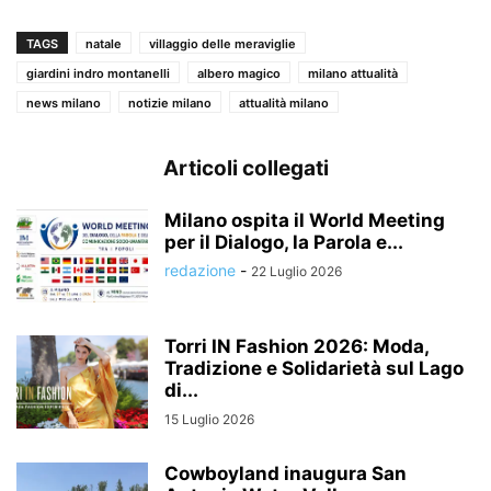
TAGS
natale
villaggio delle meraviglie
giardini indro montanelli
albero magico
milano attualità
news milano
notizie milano
attualità milano
Articoli collegati
Milano ospita il World Meeting
per il Dialogo, la Parola e...
redazione
-
22 Luglio 2026
Torri IN Fashion 2026: Moda,
Tradizione e Solidarietà sul Lago
di...
15 Luglio 2026
Cowboyland inaugura San