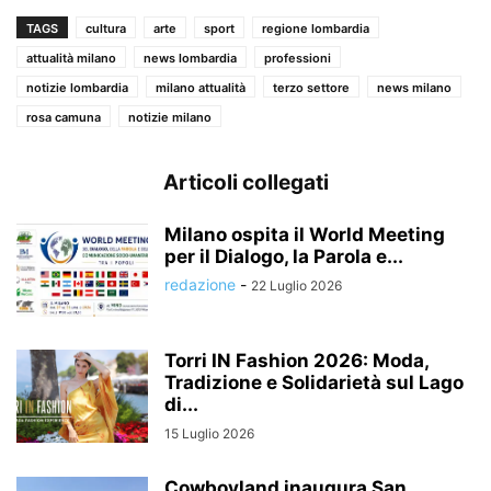
TAGS
cultura
arte
sport
regione lombardia
attualità milano
news lombardia
professioni
notizie lombardia
milano attualità
terzo settore
news milano
rosa camuna
notizie milano
Articoli collegati
Milano ospita il World Meeting
per il Dialogo, la Parola e...
redazione
-
22 Luglio 2026
Torri IN Fashion 2026: Moda,
Tradizione e Solidarietà sul Lago
di...
15 Luglio 2026
Cowboyland inaugura San