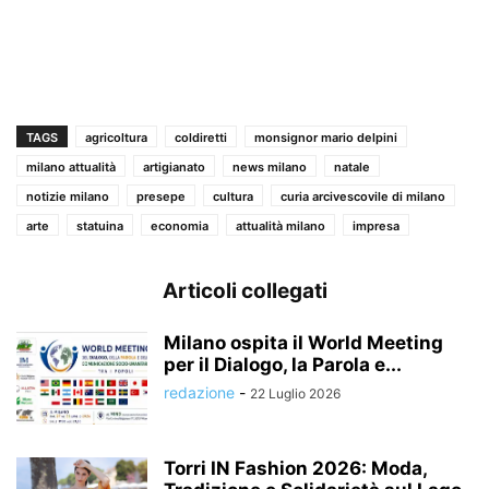
TAGS
agricoltura
coldiretti
monsignor mario delpini
milano attualità
artigianato
news milano
natale
notizie milano
presepe
cultura
curia arcivescovile di milano
arte
statuina
economia
attualità milano
impresa
Articoli collegati
Milano ospita il World Meeting
per il Dialogo, la Parola e...
redazione
-
22 Luglio 2026
Torri IN Fashion 2026: Moda,