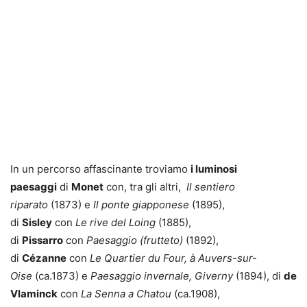
In un percorso affascinante troviamo
i luminosi
paesaggi
di
Monet
con, tra gli altri,
Il sentiero
riparato
(1873) e
Il ponte giapponese
(1895),
di
Sisley
con
Le rive del Loing
(1885),
di
Pissarro
con
Paesaggio (frutteto)
(1892),
di
Cézanne
con
Le
Quartier du Four, à Auvers-sur-
Oise
(ca.1873) e
Paesaggio invernale, Giverny
(1894), di
de
Vlaminck
con
La Senna a Chatou
(ca.1908),