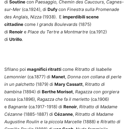
di
Soutine
con
Paesaggio, Chemin des Caucours, Cagnes-
sur-Mer
(ca.1924), di
Dufy
con
Finestra sulla Promenade
des
Anglais, Nizza
(1938). E
imperdibili scene
cittadine
come
I grands Boulevards
(1875)
di
Renoir
e
Place du Tertre a Montmartre
(ca.1912)
di
Utrillo
.
Sfilano poi
magnifici ritratti
come
Ritratto di Isabelle
Lemonnier
(ca.1877) di
Manet
,
Donna con collana di perle
in un palchetto
(1879) di
Mary Cassatt
,
Ritratto di
bambina
(1894) di
Berthe Morisot
,
Ragazza con gorgiera
rossa
(ca.1896),
Ragazza che fa il merletto
(ca.1906)
e
Bagnante
(ca.1917-1918) di
Renoir
,
Ritratto di Madame
Cézanne
(1885-1887) di
Cézanne
,
Ritratto di Madame
Augustine Roulin e la piccola Marcelle
(1888) e
Ritratto di