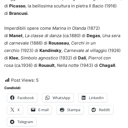
di
Picasso
, la bellissima scultura in pietra
Il Bacio
(1916)
di
Brancusi
.
Imperdibili opere come
Marina in Olanda
(1872)
di
Manet
,
La classe di danza
(ca.1880) di
Degas
,
Una sera
di carnevale
(1886) di
Rousseau
,
Cerchi in un
cerchio
(1923) di
Kandinsky
,
Carnevale al villaggio
(1926)
di
Klee
,
Simbolo agnostico
(1932) di
Dalí
,
Pierrot con
rosa
(ca.1936) di
Rouault
,
Nella notte
(1943) di
Chagall
.
Post Views:
5
Condividi:
Facebook
WhatsApp
LinkedIn
X
E-mail
Stampa
Reddit
Telegram