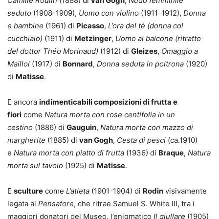
Camille Roulin
(1888) di
van Gogh
,
Nudo femminile
seduto
(1908-1909),
Uomo con violino
(1911-1912),
Donna
e bambine
(1961) di
Picasso
,
L’ora del tè (donna col
cucchiaio)
(1911) di
Metzinger
,
Uomo al balcone (ritratto
del dottor Théo Morinaud)
(1912) di
Gleizes
,
Omaggio a
Maillol
(1917) di
Bonnard
,
Donna seduta in poltrona
(1920)
di
Matisse
.
E ancora
indimenticabili composizioni di frutta e
fiori
come
Natura morta con rose
centifolia in un
cestino
(1886) di
Gauguin
,
Natura morta con mazzo di
margherite
(1885) di
van Gogh
,
Cesta di pesci
(ca.1910)
e
Natura morta con piatto
di frutta
(1936) di
Braque
,
Natura
morta
sul tavolo
(1925) di
Matisse
.
E
sculture
come
L’atleta
(1901-1904) di
Rodin
visivamente
legata al
Pensatore
, che ritrae Samuel S. White III, tra i
maggiori donatori del Museo, l’enigmatico
Il giullare
(1905)