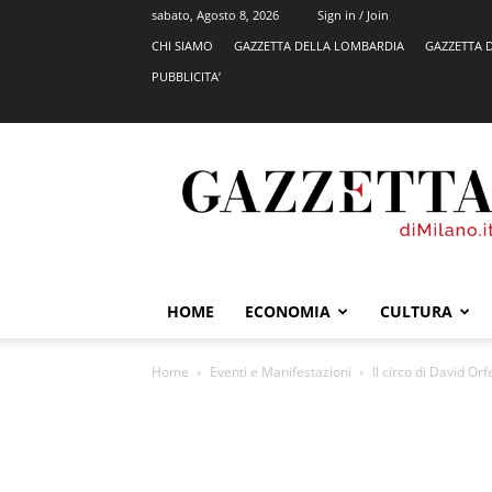
sabato, Agosto 8, 2026
Sign in / Join
CHI SIAMO
GAZZETTA DELLA LOMBARDIA
GAZZETTA 
PUBBLICITA’
GazzettadiMilano.it
HOME
ECONOMIA
CULTURA
Home
Eventi e Manifestazioni
Il circo di David Or