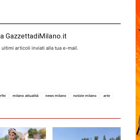
da GazzettadiMilano.it
ltimi articoli inviati alla tua e-mail.
rfei
milano attualità
news milano
notizie milano
arte