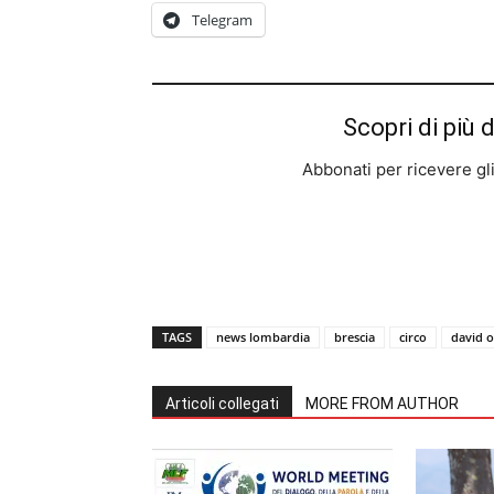
Telegram
Scopri di più 
Abbonati per ricevere gli u
TAGS
news lombardia
brescia
circo
david o
Articoli collegati
MORE FROM AUTHOR