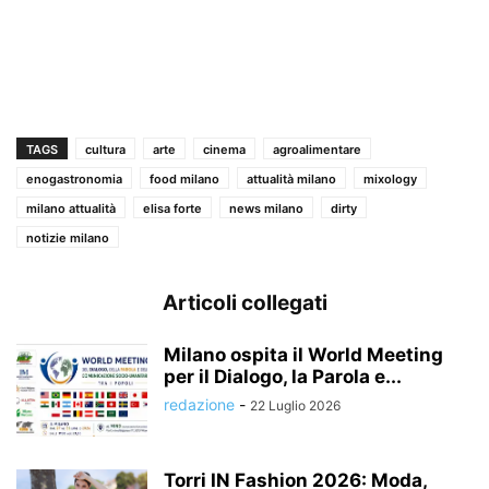
TAGS
cultura
arte
cinema
agroalimentare
enogastronomia
food milano
attualità milano
mixology
milano attualità
elisa forte
news milano
dirty
notizie milano
Articoli collegati
Milano ospita il World Meeting
per il Dialogo, la Parola e...
redazione
-
22 Luglio 2026
Torri IN Fashion 2026: Moda,