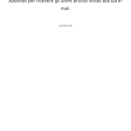
Abbonati per ricevere gli ultimi articoli inviati alla tua e-
mail.
pubblicità