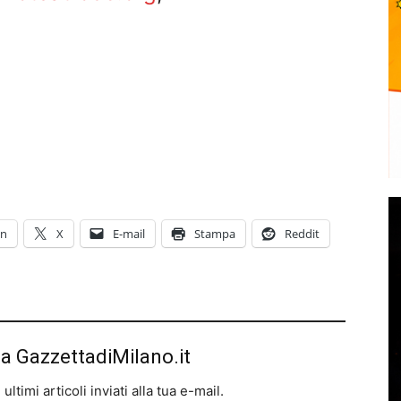
In
X
E-mail
Stampa
Reddit
da GazzettadiMilano.it
ltimi articoli inviati alla tua e-mail.