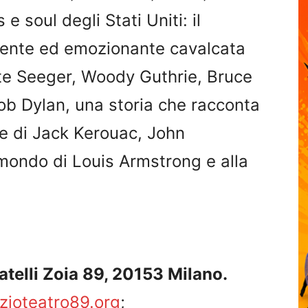
 e soul degli Stati Uniti: il
gente ed emozionante cavalcata
ete Seeger, Woody Guthrie, Bruce
b Dylan, una storia che racconta
se di Jack Kerouac, John
mondo di Louis Armstrong e alla
telli Zoia 89, 20153 Milano.
zioteatro89.org
;