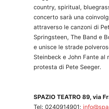
country, spiritual, bluegrass
concerto sarà una coinvol
attraverso le canzoni di P
Springsteen, The Band e Bo
e unisce le strade polvero
Steinbeck e John Fante al 
protesta di Pete Seeger.
SPAZIO TEATRO 89, via Fra
Tel: 0240914901;
info@spa