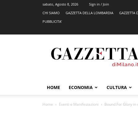
sabato, Agosto 8, 2026
Sign in / Join
CHI SIAMO
GAZZETTA DELLA LOMBARDIA
GAZZETTA 
PUBBLICITA’
GazzettadiMilano.it
HOME
ECONOMIA
CULTURA
Home
Eventi e Manifestazioni
Bound For Glory in 