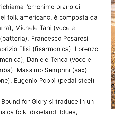
 richiama l’omonimo brano di
el folk americano, è composta da
arra), Michele Tani (voce e
 (batteria), Francesco Pesaresi
rizio Flisi (fisarmonica), Lorenzo
rmonica), Daniele Tenca (voce e
tromba), Massimo Semprini (sax),
ne), Eugenio Poppi (pedal steel)
Bound for Glory si traduce in un
usica folk, dixieland, blues,