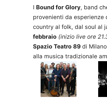
I
Bound for Glory
, band che
provenienti da esperienze d
country al folk, dal soul al 
febbraio
(inizio live ore 2
Spazio Teatro 89
di Milan
alla musica tradizionale a