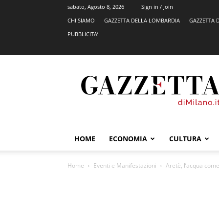
sabato, Agosto 8, 2026
Sign in / Join
CHI SIAMO
GAZZETTA DELLA LOMBARDIA
GAZZETTA 
PUBBLICITA’
GazzettadiMilano.it
HOME
ECONOMIA
CULTURA
Home
Eventi e Manifestazioni
Aretè, l’acqua come 