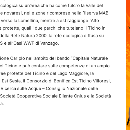
 ecologica su un’area che ha come fulcro la Valle del
ine novaresi, nelle zone ricomprese nella Riserva MAB
rso la Lomellina, mentre a est raggiunge l’Alto
 protette, quali i due parchi che tutelano il Ticino in
ella Rete Natura 2000, la rete ecologica diffusa su
PLIS e all’Oasi WWF di Vanzago.
zione Cariplo nell’ambito del bando “Capitale Naturale
del Ticino e può contare sulle competenze di un ampio
ree protette del Ticino e del Lago Maggiore, la
 Est Sesia, il Consorzio di Bonifica Est Ticino Villoresi,
 di Ricerca sulle Acque – Consiglio Nazionale delle
ocietà Cooperativa Sociale Eliante Onlus e la Società
a.