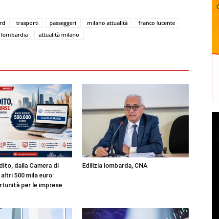
rd
trasporti
passeggeri
milano attualità
franco lucente
 lombardia
attualità milano
ito, dalla Camera di
Edilizia lombarda, CNA
ltri 500 mila euro:
tunità per le imprese