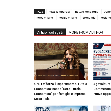
TAGS
news lombardia
notizie lombardia
treno
news milano
notizie milano
economia
regione
Articoli collegati
MORE FROM AUTHOR
CNE rafforza il Dipartimento Tutela
AgevolaCred
Economica: nasce “Rete Tutela
Commercio a
Economica” per famiglie e imprese
nuove oppor
Meta Title