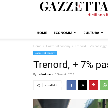
GazzettadiMilano.it
HOME
ECONOMIA
CULTURA
Home
GazzettaEconomy
Trenord, + 7% passegge
GazzettaEconomy
Trenord, + 7% pa
By
redazione
-
8 Gennaio 2025
condividi