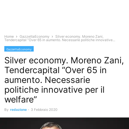
Home
GazzettaEconomy
Silver economy. Moreno Zani,
Tendercapital “Over 65 in aumento. Necessarie politiche innovative...
GazzettaEconomy
Silver economy. Moreno Zani,
Tendercapital “Over 65 in
aumento. Necessarie
politiche innovative per il
welfare”
By
redazione
-
3 Febbraio 2020