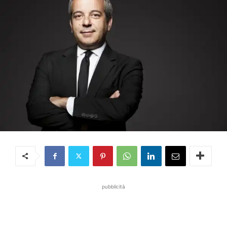
pubblicità