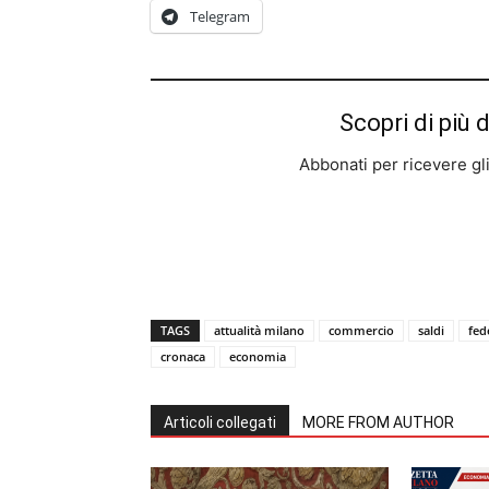
Telegram
Scopri di più 
Abbonati per ricevere gli u
TAGS
attualità milano
commercio
saldi
fe
cronaca
economia
Articoli collegati
MORE FROM AUTHOR