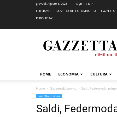
giovedì, Agosto 6, 2026
Sign in / Join
CHI SIAMO
GAZZETTA DELLA LOMBARDIA
GAZZETTA 
PUBBLICITA’
GazzettadiMilano.it
HOME
ECONOMIA
CULTURA
Home
GazzettaEconomy
Saldi, Federmoda: prim
GazzettaEconomy
Saldi, Federmod