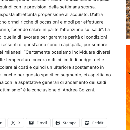
 quindi con le previsioni della settimana scorsa.
sposta altrettanta propensione all’acquisto. D’altra
sono ormai ricche di occasioni e modi per effettuare
anno, facendo calare in parte l’attenzione sui saldi”. La
di quella di lavorare per garantire parità di condizioni
andi assenti di quest’anno sono i capispalla, pur sempre
ei milanesi: “Certamente possiamo individuare diversi
lle temperature ancora miti, ai limiti di budget delle
colare ai costi e quindi un ulteriore spostamento in
arte, anche per questo specifico segmento, ci aspettiamo
ea con le aspettative generali di andamento dei saldi
 ottimismo” è la conclusione di Andrea Colzani.
In
X
E-mail
Stampa
Reddit