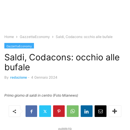
Home
GazzettaEconomy
Saldi, Codacons: occhio alle bufale
GazzettaEconomy
Saldi, Codacons: occhio alle
bufale
By
redazione
-
4 Gennaio 2024
Primo giorno di saldi in centro (Foto Mianews)
pubblicità