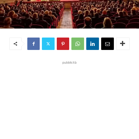
pubblicità