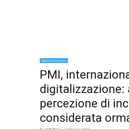
GazzettaEconomy
PMI, internazion
digitalizzazione:
percezione di inc
considerata ormai