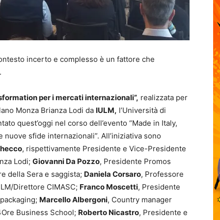
contesto incerto e complesso è un fattore che
.
formation per i mercati internazionali”,
realizzata per
lano Monza Brianza Lodi da
IULM,
l’Università di
ato quest’oggi nel corso dell’evento “Made in Italy,
e nuove sfide internazionali”. All’iniziativa sono
Checco
, rispettivamente Presidente e Vice-Presidente
nza Lodi;
Giovanni Da Pozzo
, Presidente Promos
ere della Sera e saggista;
Daniela Corsaro
, Professore
IULM/Direttore CIMASC;
Franco Moscetti
, Presidente
o packaging;
Marcello Albergoni
, Country manager
4Ore Business School;
Roberto Nicastro
, Presidente e