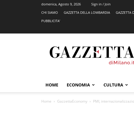
domenica, Agosto 9, 2026
Sign in / Join
CHI SIAMO
GAZZETTA DELLA LOMBARDIA
GAZZETTA 
PUBBLICITA’
GazzettadiMilano.it
HOME
ECONOMIA
CULTURA
Home
GazzettaEconomy
PMI, internazionalizzazio