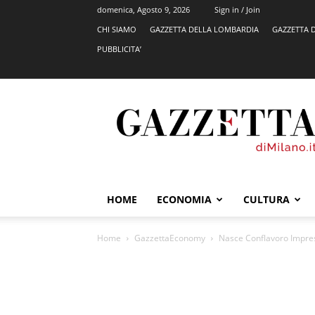
domenica, Agosto 9, 2026
Sign in / Join
CHI SIAMO
GAZZETTA DELLA LOMBARDIA
GAZZETTA 
PUBBLICITA’
GazzettadiMilano.it
HOME
ECONOMIA
CULTURA
Home
GazzettaEconomy
Nasce Conflavoro Impres