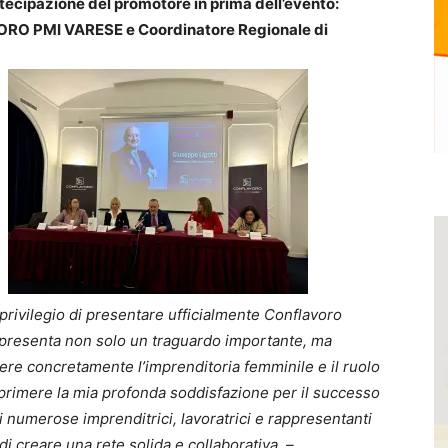
tecipazione del promotore in prima dell’evento:
VORO PMI VARESE e Coordinatore Regionale di
 privilegio di presentare ufficialmente Conflavoro
presenta non solo un traguardo importante, ma
ere concretamente l’imprenditoria femminile e il ruolo
primere la mia profonda soddisfazione per il successo
i numerose imprenditrici, lavoratrici e rappresentanti
di creare una rete solida e collaborativa. –