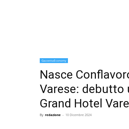
GazzettaEconomy
Nasce Conflavor
Varese: debutto u
Grand Hotel Vare
By
redazione
-
10 Dicembre 2024
condividi