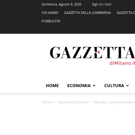
domenica, Agosto 9, 2026
Sign in / Join
CHI SIAMO
GAZZETTA DELLA LOMBARDIA
GAZZETTA 
PUBBLICITA’
GazzettadiMilano.it
HOME
ECONOMIA
CULTURA
Home
GazzettaEconomy
Moody’s, rating Lombardia