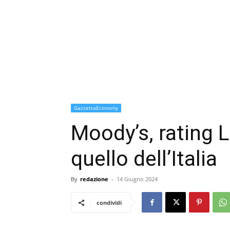
GazzettaEconomy
Moody’s, rating 
quello dell’Italia
By
redazione
-
14 Giugno 2024
condividi