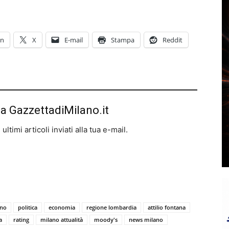
In
X
E-mail
Stampa
Reddit
da GazzettadiMilano.it
ltimi articoli inviati alla tua e-mail.
ano
politica
economia
regione lombardia
attilio fontana
a
rating
milano attualità
moody's
news milano