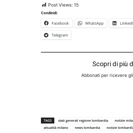
Post Views:
15
Condividi:
Facebook
WhatsApp
Linked
Telegram
Scopri di più 
Abbonati per ricevere gli u
TAGS
stati generali regione lombardia
notizie mil
attualità milano
news lombardia
notizie lombardi