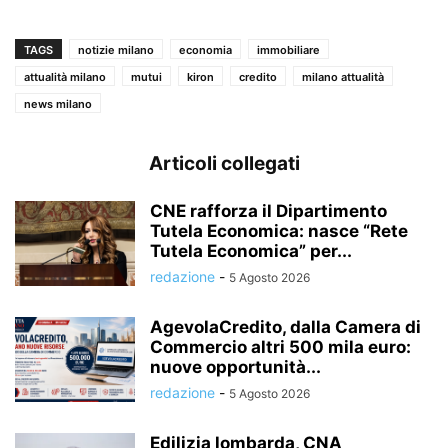
TAGS
notizie milano
economia
immobiliare
attualità milano
mutui
kiron
credito
milano attualità
news milano
Articoli collegati
CNE rafforza il Dipartimento
Tutela Economica: nasce “Rete
Tutela Economica” per...
redazione
-
5 Agosto 2026
AgevolaCredito, dalla Camera di
Commercio altri 500 mila euro:
nuove opportunità...
redazione
-
5 Agosto 2026
Edilizia lombarda, CNA