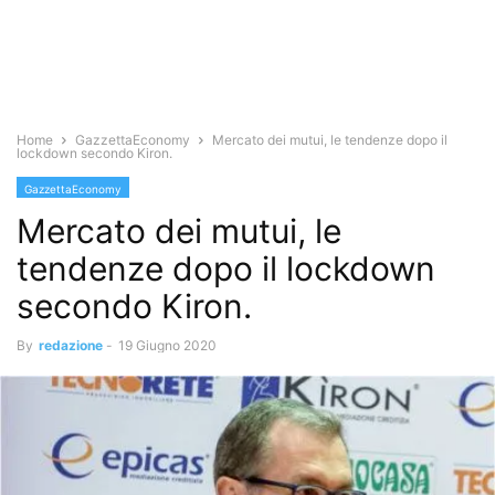
Home
GazzettaEconomy
Mercato dei mutui, le tendenze dopo il
lockdown secondo Kiron.
GazzettaEconomy
Mercato dei mutui, le
tendenze dopo il lockdown
secondo Kiron.
By
redazione
-
19 Giugno 2020