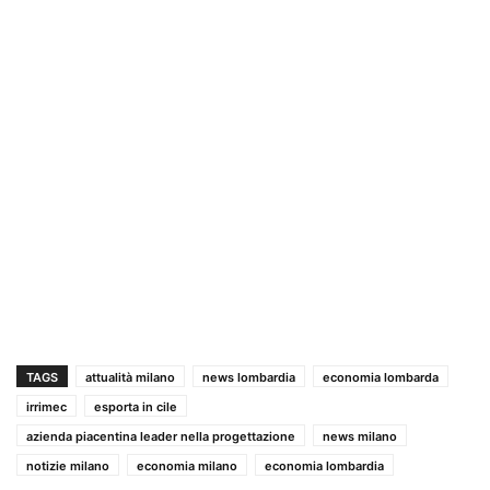
TAGS
attualità milano
news lombardia
economia lombarda
irrimec
esporta in cile
azienda piacentina leader nella progettazione
news milano
notizie milano
economia milano
economia lombardia