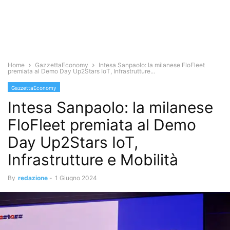
Home
GazzettaEconomy
Intesa Sanpaolo: la milanese FloFleet
premiata al Demo Day Up2Stars IoT, Infrastrutture...
GazzettaEconomy
Intesa Sanpaolo: la milanese
FloFleet premiata al Demo
Day Up2Stars IoT,
Infrastrutture e Mobilità
By
redazione
-
1 Giugno 2024