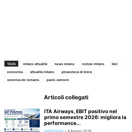
TAGS
milano attualità
news milano
notizie milano
libri
economia
attualità milano
pinacoteca di brera
veronica de romanis
paolo zannoni
Articoli collegati
ITA Airways, EBIT positivo nel
primo semestre 2026: migliora la
performance...
redazione
-
8 Agosto 2026