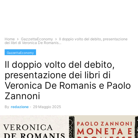
Home
GazzettaEconomy
Il doppio volto del debito, presentazione
dei libri di Veronica De Romanis...
GazzettaEconomy
Il doppio volto del debito,
presentazione dei libri di
Veronica De Romanis e Paolo
Zannoni
By
redazione
-
29 Maggio 2025