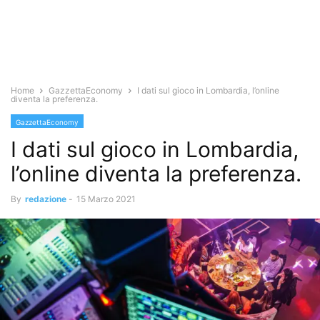
Home
GazzettaEconomy
I dati sul gioco in Lombardia, l’online
diventa la preferenza.
GazzettaEconomy
I dati sul gioco in Lombardia,
l’online diventa la preferenza.
By
redazione
-
15 Marzo 2021