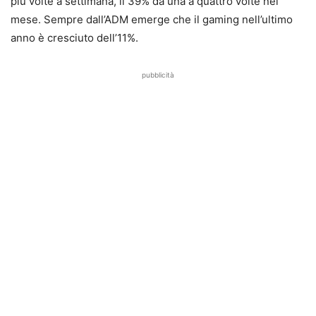
più volte a settimana, il 39% da una a quattro volte nel
mese. Sempre dall’ADM emerge che il gaming nell’ultimo
anno è cresciuto dell’11%.
pubblicità