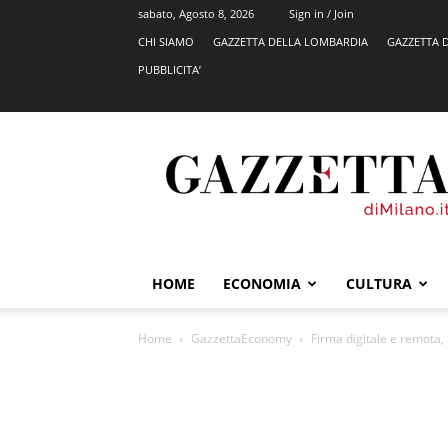
sabato, Agosto 8, 2026
Sign in / Join
CHI SIAMO
GAZZETTA DELLA LOMBARDIA
GAZZETTA 
PUBBLICITA’
GazzettadiMilano.it
HOME
ECONOMIA
CULTURA
Home
GazzettaEconomy
Firma digitale e remota,