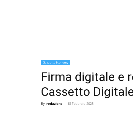
GazzettaEconomy
Firma digitale e 
Cassetto Digitale
By
redazione
-
18 Febbraio 2025
condividi