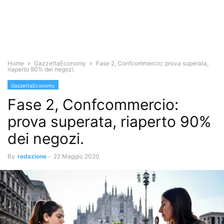
Home
GazzettaEconomy
Fase 2, Confcommercio: prova superata,
riaperto 90% dei negozi.
GazzettaEconomy
Fase 2, Confcommercio:
prova superata, riaperto 90%
dei negozi.
By
redazione
-
22 Maggio 2020