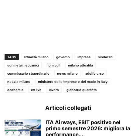
TAGS
attualità milano
governo
impresa
sindacati
ugl metalmeccanici
fiom cgil
milano attualità
commissario straordinario
news milano
adolfo urso
notizie milano
ministero delle imprese e del made in italy
economia
ex ilva
lavoro
giancarlo quaranta
Articoli collegati
ITA Airways, EBIT positivo nel
primo semestre 2026: migliora la
performance...