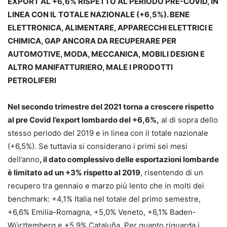
EXPORT AL +6,6% RISPETTO AL PERIODO PRE-COVID, IN
LINEA CON IL TOTALE NAZIONALE (+6,5%). BENE
ELETTRONICA, ALIMENTARE, APPARECCHI ELETTRICI E
CHIMICA, GAP ANCORA DA RECUPERARE PER
AUTOMOTIVE, MODA, MECCANICA, MOBILI DESIGN E
ALTRO MANIFATTURIERO, MALE I PRODOTTI
PETROLIFERI
Nel secondo trimestre del 2021 torna a crescere rispetto
al pre Covid l’export lombardo del +6,6%,
al di sopra dello
stesso periodo del 2019 e in linea con il totale nazionale
(+6,5%). Se tuttavia si considerano i primi sei mesi
dell’anno
, il dato complessivo delle esportazioni lombarde
è limitato ad un +3% rispetto al 2019
, risentendo di un
recupero tra gennaio e marzo più lento che in molti dei
benchmark: +4,1% Italia nel totale del primo semestre,
+6,6% Emilia-Romagna, +5,0% Veneto, +6,1% Baden-
Württemberg e +5,9% Cataluña. Per quanto riguarda i