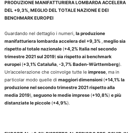
PRODUZIONE MANIFATTURIERA LOMBARDA ACCELERA
DEL +9,3%, MEGLIO DEL TOTALE NAZIONE E DEI
BENCHMARK EUROPEI
Guardando nel dettaglio i numeri,
la produzione
manifatturiera lombarda accelera del +9,3%
,
meglio sia
rispetto al totale nazionale
(
+4,2% Italia nel secondo
trimestre 2021 sul 2019
)
sia rispetto ai benchmark
europei
(
+3,1% Cataluña
,
-3,7% Baden-Württemberg
).
Un’accelerazione che coinvolge tutte le
imprese
, ma in
particolar modo quelle di
maggiori dimensioni
(
+14,1% la
produzione nel secondo trimestre 2021 rispetto alla
media 2019
),
seguono le medie imprese
(
+10,8%
)
e più
distanziate le piccole
(
+4,9%
).