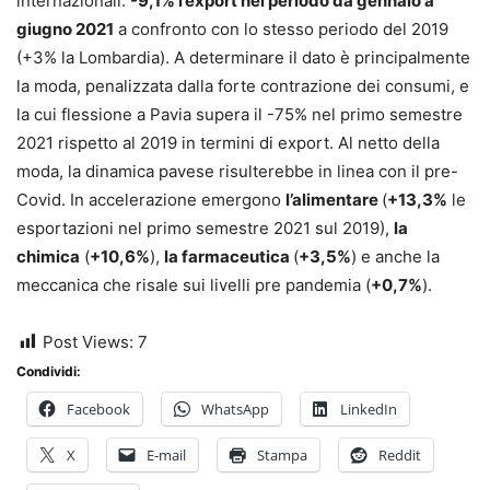
internazionali:
-9,1% l’export nel periodo da gennaio a
giugno 2021
a confronto con lo stesso periodo del 2019
(+3% la Lombardia). A determinare il dato è principalmente
la moda, penalizzata dalla forte contrazione dei consumi, e
la cui flessione a Pavia supera il -75% nel primo semestre
2021 rispetto al 2019 in termini di export. Al netto della
moda, la dinamica pavese risulterebbe in linea con il pre-
Covid. In accelerazione emergono
l’alimentare
(
+13,3%
le
esportazioni nel primo semestre 2021 sul 2019),
la
chimica
(
+10,6%
),
la farmaceutica
(
+3,5%
) e anche la
meccanica che risale sui livelli pre pandemia (
+0,7%
).
Post Views:
7
Condividi:
Facebook
WhatsApp
LinkedIn
X
E-mail
Stampa
Reddit