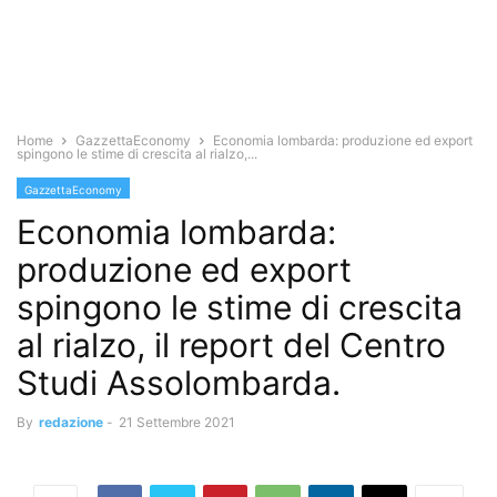
Home
GazzettaEconomy
Economia lombarda: produzione ed export
spingono le stime di crescita al rialzo,...
GazzettaEconomy
Economia lombarda:
produzione ed export
spingono le stime di crescita
al rialzo, il report del Centro
Studi Assolombarda.
By
redazione
-
21 Settembre 2021