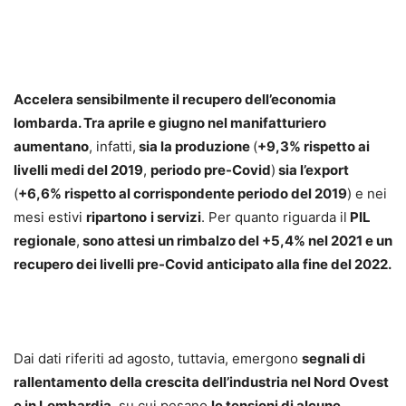
Accelera sensibilmente il recupero dell’economia
lombarda. Tra aprile e giugno nel manifatturiero
aumentano
, infatti,
sia la produzione
(
+9,3% rispetto ai
livelli medi del 2019
,
periodo pre-Covid
)
sia l’export
(
+6,6% rispetto al corrispondente periodo del 2019
) e nei
mesi estivi
ripartono
i servizi
. Per quanto riguarda il
PIL
regionale
,
sono attesi un rimbalzo del +5,4% nel 2021 e un
recupero dei livelli pre-Covid anticipato alla fine del 2022.
Dai dati riferiti ad agosto, tuttavia, emergono
segnali di
rallentamento della crescita dell’industria nel Nord Ovest
e in Lombardia
, su cui pesano
le tensioni di alcune