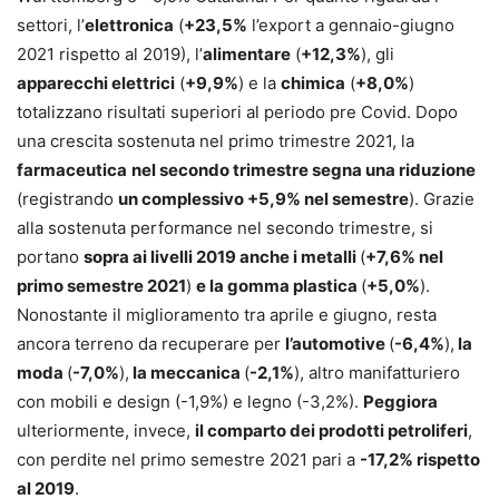
settori, l’
elettronica
(
+23,5%
l’export a gennaio-giugno
2021 rispetto al 2019), l’
alimentare
(
+12,3%
), gli
apparecchi elettrici
(
+9,9%
) e la
chimica
(
+8,0%
)
totalizzano risultati superiori al periodo pre Covid. Dopo
una crescita sostenuta nel primo trimestre 2021, la
farmaceutica
nel secondo trimestre segna una riduzione
(registrando
un complessivo +5,9% nel semestre
). Grazie
alla sostenuta performance nel secondo trimestre, si
portano
sopra ai livelli 2019 anche i metalli
(
+7,6% nel
primo semestre 2021
)
e la gomma plastica
(
+5,0%
).
Nonostante il miglioramento tra aprile e giugno, resta
ancora terreno da recuperare per
l’automotive
(
-6,4%
),
la
moda
(
-7,0%
),
la meccanica
(
-2,1%
), altro manifatturiero
con mobili e design (-1,9%) e legno (-3,2%).
Peggiora
ulteriormente, invece,
il comparto dei prodotti petroliferi
,
con perdite nel primo semestre 2021 pari a
-17,2% rispetto
al 2019
.