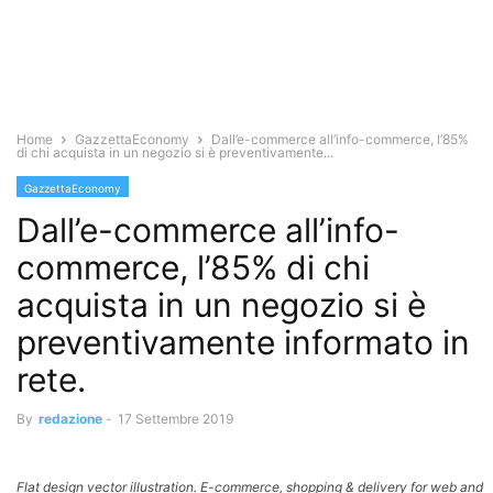
Home
GazzettaEconomy
Dall’e-commerce all’info-commerce, l’85%
di chi acquista in un negozio si è preventivamente...
GazzettaEconomy
Dall’e-commerce all’info-
commerce, l’85% di chi
acquista in un negozio si è
preventivamente informato in
rete.
By
redazione
-
17 Settembre 2019
Flat design vector illustration. E-commerce, shopping & delivery for web and