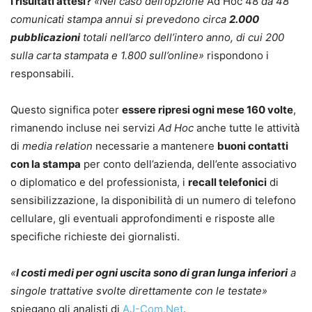
I risultati attesi?
«Nel caso dell’opzione
Ad Hoc 48
da 48
comunicati stampa annui si prevedono circa
2.000
pubblicazioni
totali nell’arco dell’intero anno, di cui 200
sulla carta stampata e 1.800 sull’online»
rispondono i
responsabili.
Questo significa poter
essere ripresi ogni mese 160 volte
,
rimanendo incluse nei servizi
Ad Hoc
anche tutte le attività
di
media relation
necessarie a mantenere
buoni contatti
con la stampa
per conto dell’azienda, dell’ente associativo
o diplomatico e del professionista, i
recall telefonici
di
sensibilizzazione, la disponibilità di un numero di telefono
cellulare, gli eventuali approfondimenti e risposte alle
specifiche richieste dei giornalisti.
«
I costi medi per ogni uscita sono di gran lunga inferiori
a
singole trattative svolte direttamente con le testate»
spiegano gli analisti di
AJ-Com.Net
.