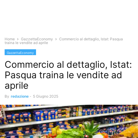
Home
GazzettaEconomy
Commercio al dettaglio, Istat: Pasqua
traina le vendite ad aprile
GazzettaEconomy
Commercio al dettaglio, Istat:
Pasqua traina le vendite ad
aprile
By
redazione
-
5 Giugno 2025