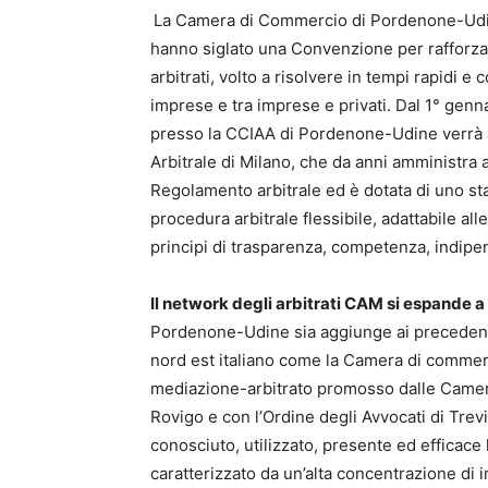
La Camera di Commercio di Pordenone-Udin
hanno siglato una Convenzione per rafforzare 
arbitrati, volto a risolvere in tempi rapidi e
imprese e tra imprese e privati. Dal 1° genn
presso la CCIAA di Pordenone-Udine verrà ap
Arbitrale di Milano, che da anni amministra a
Regolamento arbitrale ed è dotata di uno st
procedura arbitrale flessibile, adattabile all
principi di trasparenza, competenza, indipe
Il network degli arbitrati CAM si espande a
Pordenone-Udine sia aggiunge ai precedenti 
nord est italiano come la Camera di commer
mediazione-arbitrato promosso dalle Camer
Rovigo e con l’Ordine degli Avvocati di Trevi
conosciuto, utilizzato, presente ed efficace l’
caratterizzato da un’alta concentrazione di