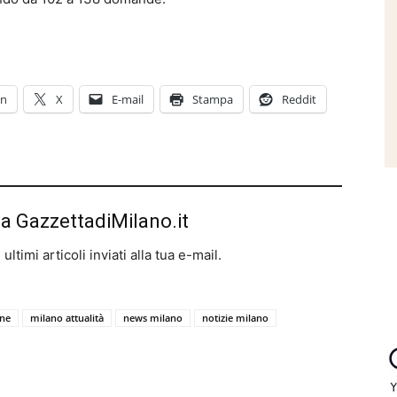
In
X
E-mail
Stampa
Reddit
da GazzettadiMilano.it
ltimi articoli inviati alla tua e-mail.
ine
milano attualità
news milano
notizie milano