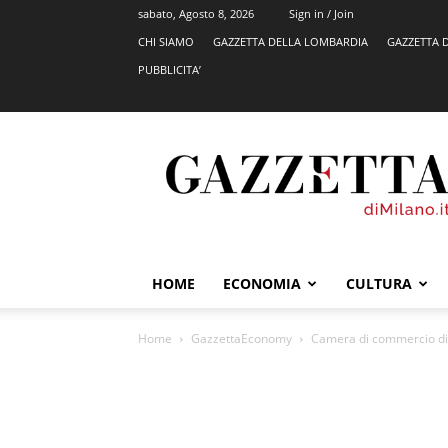
sabato, Agosto 8, 2026
Sign in / Join
CHI SIAMO
GAZZETTA DELLA LOMBARDIA
GAZZETTA 
PUBBLICITA’
GazzettadiMilano.it
HOME
ECONOMIA
CULTURA
Home
GazzettaEconomy
Camera di commercio di 