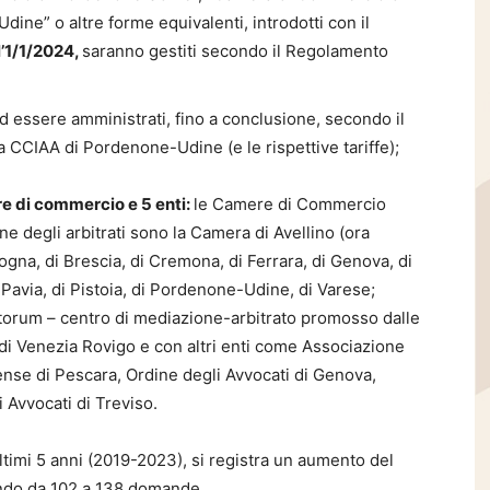
ne” o altre forme equivalenti, introdotti con il
l’1/1/2024,
saranno gestiti secondo il Regolamento
 essere amministrati, fino a conclusione, secondo il
 CCIAA di Pordenone-Udine (e le rispettive tariffe);
e di commercio e 5 enti:
le Camere di Commercio
 degli arbitrati sono la Camera di Avellino (ora
logna, di Brescia, di Cremona, di Ferrara, di Genova, di
Pavia, di Pistoia, di Pordenone-Udine, di Varese;
atorum – centro di mediazione-arbitrato promosso dalle
i Venezia Rovigo e con altri enti come Associazione
rense di Pescara, Ordine degli Avvocati di Genova,
 Avvocati di Treviso.
ltimi 5 anni (2019-2023), si registra un aumento del
ndo da 102 a 138 domande.