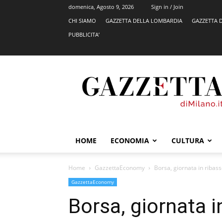
domenica, Agosto 9, 2026
Sign in / Join
CHI SIAMO
GAZZETTA DELLA LOMBARDIA
GAZZETTA 
PUBBLICITA’
GazzettadiMilano.it
HOME
ECONOMIA
CULTURA
Home
GazzettaEconomy
Borsa, giornata in ribas
GazzettaEconomy
Borsa, giornata i