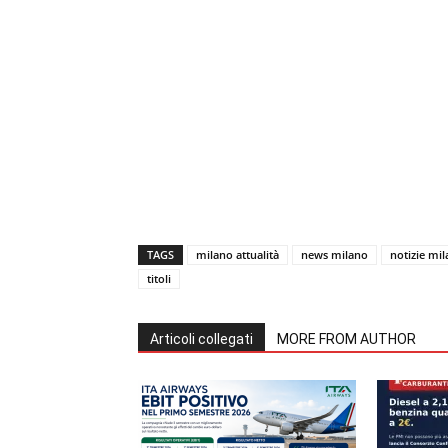
TAGS
milano attualità
news milano
notizie mi
titoli
Articoli collegati
MORE FROM AUTHOR