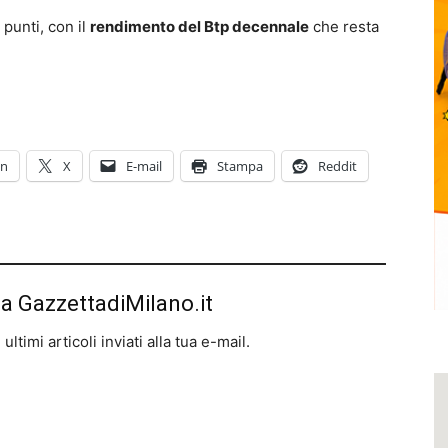
0 punti, con il
rendimento del Btp decennale
che resta
In
X
E-mail
Stampa
Reddit
da GazzettadiMilano.it
ltimi articoli inviati alla tua e-mail.