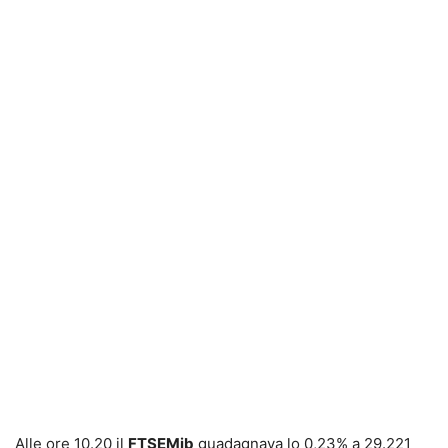
Alle ore 10.20 il
FTSEMib
guadagnava lo 0,23% a 29.221