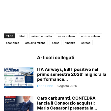
TAGS
titoli
milano attualità
news milano
notizie milano
economia
attualità milano
borsa
finanza
spread
Articoli collegati
ITA Airways, EBIT positivo nel
primo semestre 2026: migliora la
performance...
redazione
-
8 Agosto 2026
Caro carburanti, CONFEDRA
lancia il Consorzio acquisti:
Mario Cesaroni presenta la...