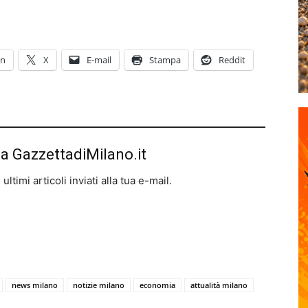
In
X
E-mail
Stampa
Reddit
da GazzettadiMilano.it
ltimi articoli inviati alla tua e-mail.
news milano
notizie milano
economia
attualità milano