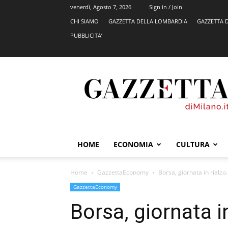
venerdì, Agosto 7, 2026
Sign in / Join
CHI SIAMO
GAZZETTA DELLA LOMBARDIA
GAZZETTA 
PUBBLICITA’
GazzettadiMilano.it
HOME
ECONOMIA
CULTURA
Home
GazzettaEconomy
Borsa, giornata in rialzo.
GazzettaEconomy
Borsa, giornata in