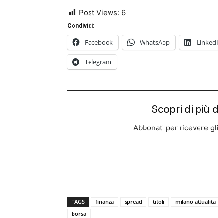
Post Views:
6
Condividi:
Facebook
WhatsApp
Linked
Telegram
Scopri di più 
Abbonati per ricevere gli u
TAGS
finanza
spread
titoli
milano attualità
borsa