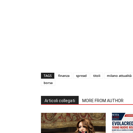
TAGS
finanza
spread
titoli
milano attualità
borsa
Articoli collegati
MORE FROM AUTHOR