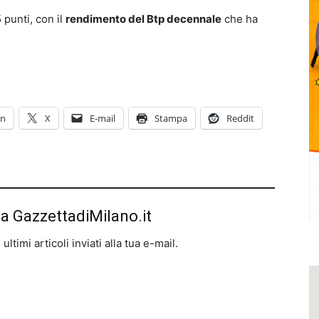
5 punti, con il
rendimento del Btp decennale
che ha
In
X
E-mail
Stampa
Reddit
da GazzettadiMilano.it
ltimi articoli inviati alla tua e-mail.