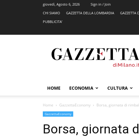
giovedì, Agosto 6, 2026
Sign in / Join
CHI SIAMO
GAZZETTA DELLA LOMBARDIA
GAZZETTA 
PUBBLICITA’
GazzettadiMilano.it
HOME
ECONOMIA
CULTURA
Home
GazzettaEconomy
Borsa, giornata di rimba
GazzettaEconomy
Borsa, giornata d