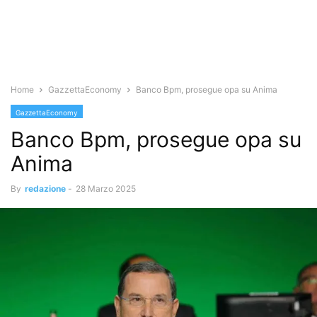
Home
GazzettaEconomy
Banco Bpm, prosegue opa su Anima
GazzettaEconomy
Banco Bpm, prosegue opa su
Anima
By
redazione
-
28 Marzo 2025