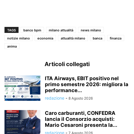
TAGS
banco bpm
milano attualità
news milano
notizie milano
economia
attualità milano
banca
finanza
anima
Articoli collegati
ITA Airways, EBIT positivo nel
primo semestre 2026: migliora la
performance...
redazione
-
8 Agosto 2026
Caro carburanti, CONFEDRA
lancia il Consorzio acquisti:
Mario Cesaroni presenta la...
redazione
-
7 Agosto 2026