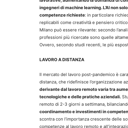
lavorative, aumentando la domanda di com
ingegneri di machine learning. L’AI non solo
competenze richieste
: in particolare rich
replicabili come creatività e pensiero critico
Milano può essere rilevante: secondo l’anali
professioni più ricercate sono quelle altament
Ovvero, secondo studi recenti, le più esposte
LAVORO A DISTANZA
Il mercato del lavoro post-pandemico è carat
distanza, che ridefinisce l’organizzazione az
derivante dal lavoro remoto varia tra aumenti
tecnologiche e delle pratiche aziendali.
Stu
remoto di 2-3 giorni a settimana, bilanciando
coordinamento e investimenti in competenz
scontra con l’importanza crescente delle soft
competenze al lavoro remoto e all’integrazio