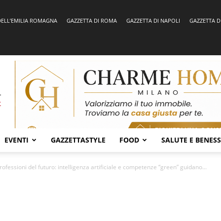
DELL’EMILIA ROMAGNA
GAZZETTA DI ROMA
GAZZETTA DI NAPOLI
GAZZETTA D
EVENTI
GAZZETTASTYLE
FOOD
SALUTE E BENES
fessioni del futuro: intelligenza artificiale e competenze “green” guidano...