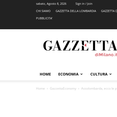
sabato, Agosto 8, 2026
Sign in / Join
CHI SIAMO
GAZZETTA DELLA LOMBARDIA
GAZZETTA 
PUBBLICITA’
GazzettadiMilano.it
HOME
ECONOMIA
CULTURA
Home
GazzettaEconomy
Assolombarda, ecco le pro