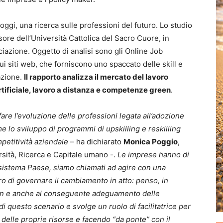
 oggi, una ricerca sulle professioni del futuro. Lo studio
sore dell’Università Cattolica del Sacro Cuore, in
ciazione. Oggetto di analisi sono gli Online Job
i siti web, che forniscono uno spaccato delle skill e
azione.
Il rapporto analizza il mercato del lavoro
rtificiale, lavoro a distanza e competenze green
.
re l’evoluzione delle professioni legata all’adozione
e lo sviluppo di programmi di upskilling e reskilling
petitività aziendale
– ha dichiarato
Monica Poggio
,
sità, Ricerca e Capitale umano -.
Le imprese hanno di
 sistema Paese, siamo chiamati ad agire con una
ro di governare il cambiamento in atto: penso, in
ition e anche al conseguente adeguamento delle
questo scenario e svolge un ruolo di facilitatrice per
delle proprie risorse e facendo “da ponte” con il