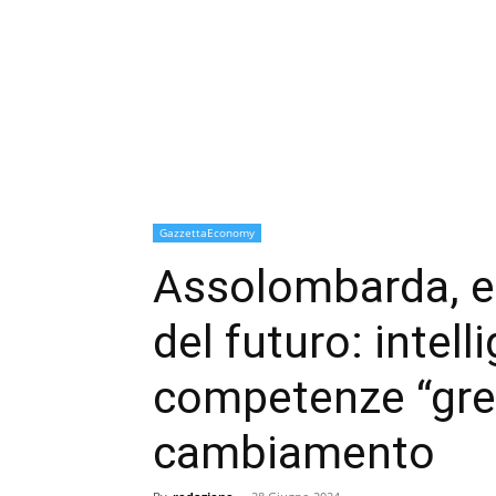
GazzettaEconomy
Assolombarda, ec
del futuro: intell
competenze “gree
cambiamento