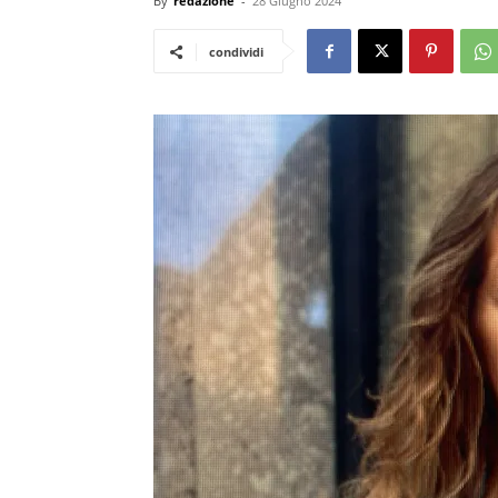
By
redazione
-
28 Giugno 2024
condividi