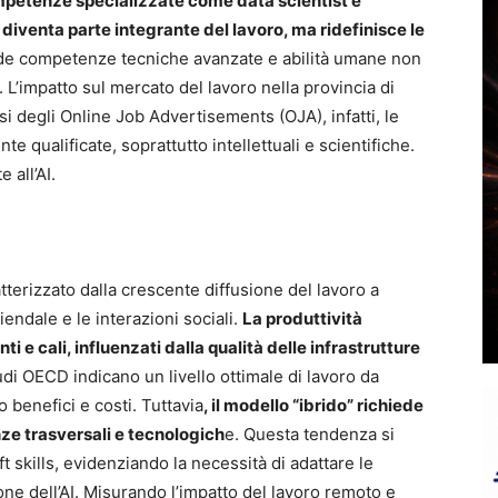
petenze specializzate come data scientist e
 diventa parte integrante del lavoro, ma ridefinisce le
iede competenze tecniche avanzate e abilità umane non
. L’impatto sul mercato del lavoro nella provincia di
si degli Online Job Advertisements (OJA), infatti, le
e qualificate, soprattutto intellettuali e scientifiche.
 all’AI.
terizzato dalla crescente diffusione del lavoro a
iendale e le interazioni sociali.
La produttività
 e cali, influenzati dalla qualità delle infrastrutture
di OECD indicano un livello ottimale di lavoro da
 benefici e costi. Tuttavia
, il modello “ibrido” richiede
e trasversali e tecnologich
e. Questa tendenza si
 skills, evidenziando la necessità di adattare le
ne dell’AI. Misurando l’impatto del lavoro remoto e