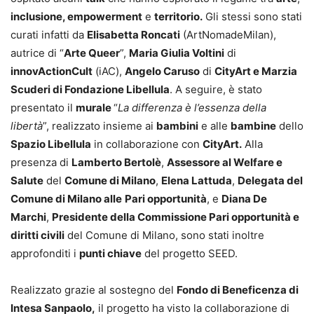
inclusione, empowerment
e
territorio.
Gli stessi sono stati
curati infatti da
Elisabetta Roncati
(ArtNomadeMilan),
autrice di “
Arte Queer
”,
Maria Giulia Voltini
di
innovActionCult
(iAC),
Angelo Caruso
di
CityArt e Marzia
Scuderi di Fondazione Libellula
. A seguire, è stato
presentato il
murale
“
La differenza è l’essenza della
libertà
”, realizzato insieme ai
bambini
e alle
bambine
dello
Spazio Libellula
in collaborazione con
CityArt.
Alla
presenza di
Lamberto Bertolè
,
Assessore al Welfare e
Salute
del
Comune di Milano
,
Elena Lattuda
,
Delegata del
Comune di Milano alle
Pari opportunità
, e
Diana De
Marchi
,
Presidente della Commissione Pari opportunità e
diritti civili
del Comune di Milano, sono stati inoltre
approfonditi i
punti chiave
del progetto SEED.
Realizzato grazie al sostegno del
Fondo di Beneficenza di
Intesa Sanpaolo,
il progetto ha visto la collaborazione di