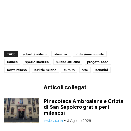
TAGS
attualità milano
street art
inclusione sociale
murale
spazio libellula
milano attualità
progeto seed
news milano
notizie milano
cultura
arte
bambini
Articoli collegati
Pinacoteca Ambrosiana e Cripta
di San Sepolcro gratis per i
milanesi
redazione
-
3 Agosto 2026