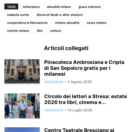
TAGS
letteratura
attualità milano
graus edizioni
isabella conte
Storia di Noah e altre stazioni
cooperativa la liberazione
milano attualità
news milano
notizie milano
libri
cultura
Articoli collegati
Pinacoteca Ambrosiana e Cripta
di San Sepolcro gratis per i
milanesi
redazione
-
3 Agosto 2026
Circolo dei lettori a Stresa: estate
2026 tra libri, cinema e...
redazione
-
14 Luglio 2026
Centro Teatrale Bresciano ai