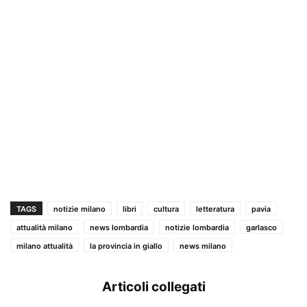
TAGS
notizie milano
libri
cultura
letteratura
pavia
attualità milano
news lombardia
notizie lombardia
garlasco
milano attualità
la provincia in giallo
news milano
Articoli collegati